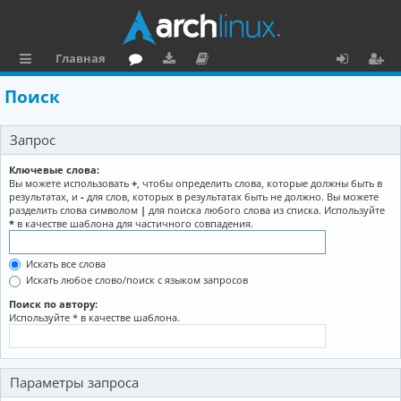
Главная
с
о
аг
о
х
ег
Поиск
ы
ру
ру
ку
о
и
Запрос
л
м
зк
м
д
ст
к
и
е
р
Ключевые слова:
Вы можете использовать
+
, чтобы определить слова, которые должны быть в
и
н
а
результатах, и
-
для слов, которых в результатах быть не должно. Вы можете
разделить слова символом
|
для поиска любого слова из списка. Используйте
та
ц
*
в качестве шаблона для частичного совпадения.
ц
и
Искать все слова
и
я
Искать любое слово/поиск с языком запросов
я
Поиск по автору:
Используйте * в качестве шаблона.
Параметры запроса