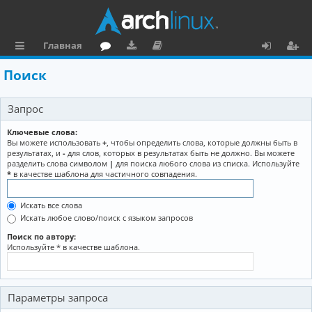
Главная
с
о
аг
о
х
ег
Поиск
ы
ру
ру
ку
о
и
Запрос
л
м
зк
м
д
ст
к
и
е
р
Ключевые слова:
Вы можете использовать
+
, чтобы определить слова, которые должны быть в
и
н
а
результатах, и
-
для слов, которых в результатах быть не должно. Вы можете
разделить слова символом
|
для поиска любого слова из списка. Используйте
та
ц
*
в качестве шаблона для частичного совпадения.
ц
и
Искать все слова
и
я
Искать любое слово/поиск с языком запросов
я
Поиск по автору:
Используйте * в качестве шаблона.
Параметры запроса