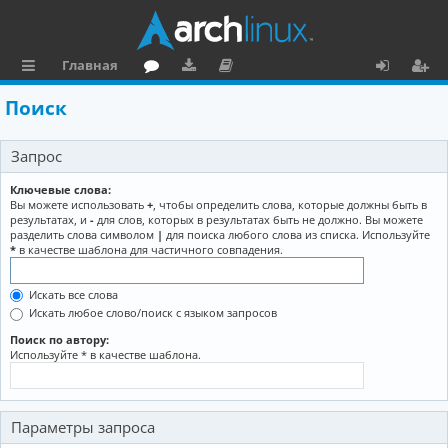
Главная
с
о
аг
о
х
ег
Поиск
ы
ру
ру
ку
о
и
Запрос
л
м
зк
м
д
ст
к
и
е
р
Ключевые слова:
Вы можете использовать
+
, чтобы определить слова, которые должны быть в
и
н
а
результатах, и
-
для слов, которых в результатах быть не должно. Вы можете
разделить слова символом
|
для поиска любого слова из списка. Используйте
та
ц
*
в качестве шаблона для частичного совпадения.
ц
и
Искать все слова
и
я
Искать любое слово/поиск с языком запросов
я
Поиск по автору:
Используйте * в качестве шаблона.
Параметры запроса