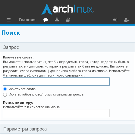
Главная
с
о
аг
о
х
ег
Поиск
ы
ру
ру
ку
о
и
Запрос
л
м
зк
м
д
ст
к
и
е
р
Ключевые слова:
Вы можете использовать
+
, чтобы определить слова, которые должны быть в
и
н
а
результатах, и
-
для слов, которых в результатах быть не должно. Вы можете
разделить слова символом
|
для поиска любого слова из списка. Используйте
та
ц
*
в качестве шаблона для частичного совпадения.
ц
и
Искать все слова
и
я
Искать любое слово/поиск с языком запросов
я
Поиск по автору:
Используйте * в качестве шаблона.
Параметры запроса