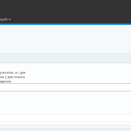
ация
ультатах, и
-
для
лом
|
для поиска
адения.