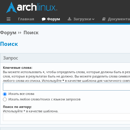
Главная
Форум
Загрузки
Документ
с
Форум
Поиск
ы
Поиск
л
к
Запрос
и
Ключевые слова:
Вы можете использовать
+
, чтобы определить слова, которые должны быть в рез
слов, которых в результатах быть не должно. Вы можете разделить слова симво
любого слова из списка. Используйте
*
в качестве шаблона для частичного совп
Искать все слова
Искать любое слово/поиск с языком запросов
Поиск по автору:
Используйте * в качестве шаблона.