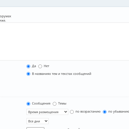
форумах
иже.
Да
Нет
В названиях тем и текстах сообщений
Сообщения
Темы
по возрастанию
по убывани