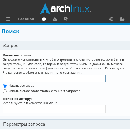
Главная
с
о
аг
о
х
ег
Поиск
ы
ру
ру
ку
о
и
Запрос
л
м
зк
м
д
ст
к
и
е
р
Ключевые слова:
Вы можете использовать
+
, чтобы определить слова, которые должны быть в
и
н
а
результатах, и
-
для слов, которых в результатах быть не должно. Вы можете
разделить слова символом
|
для поиска любого слова из списка. Используйте
та
ц
*
в качестве шаблона для частичного совпадения.
ц
и
Искать все слова
и
я
Искать любое слово/поиск с языком запросов
я
Поиск по автору:
Используйте * в качестве шаблона.
Параметры запроса