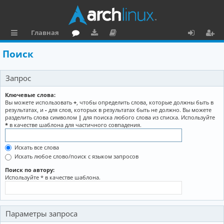
Главная
с
о
аг
о
х
ег
Поиск
ы
ру
ру
ку
о
и
Запрос
л
м
зк
м
д
ст
к
и
е
р
Ключевые слова:
Вы можете использовать
+
, чтобы определить слова, которые должны быть в
и
н
а
результатах, и
-
для слов, которых в результатах быть не должно. Вы можете
разделить слова символом
|
для поиска любого слова из списка. Используйте
та
ц
*
в качестве шаблона для частичного совпадения.
ц
и
Искать все слова
и
я
Искать любое слово/поиск с языком запросов
я
Поиск по автору:
Используйте * в качестве шаблона.
Параметры запроса