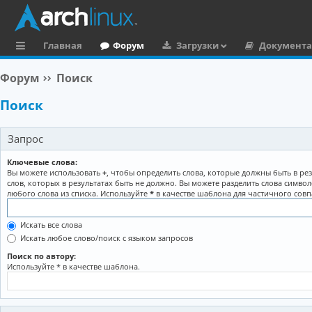
Главная
Форум
Загрузки
Документ
с
Форум
Поиск
ы
Поиск
л
к
Запрос
и
Ключевые слова:
Вы можете использовать
+
, чтобы определить слова, которые должны быть в рез
слов, которых в результатах быть не должно. Вы можете разделить слова симво
любого слова из списка. Используйте
*
в качестве шаблона для частичного совп
Искать все слова
Искать любое слово/поиск с языком запросов
Поиск по автору:
Используйте * в качестве шаблона.