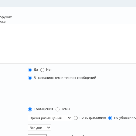
форумах
иже.
Да
Нет
В названиях тем и текстах сообщений
Сообщения
Темы
по возрастанию
по убывани