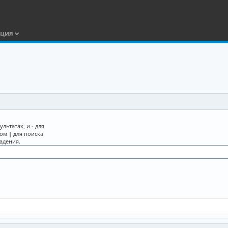
ация
ультатах, и
-
для
лом
|
для поиска
адения.