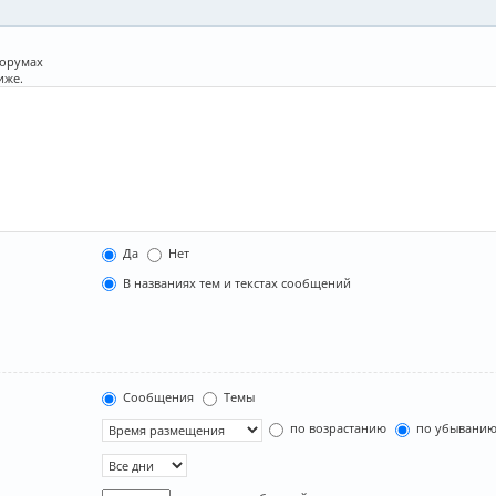
форумах
иже.
Да
Нет
В названиях тем и текстах сообщений
Сообщения
Темы
по возрастанию
по убывани