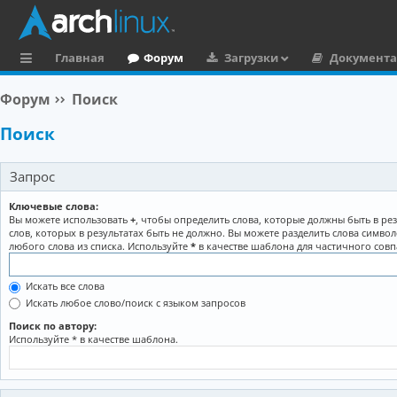
Главная
Форум
Загрузки
Документ
с
Форум
Поиск
ы
Поиск
л
к
Запрос
и
Ключевые слова:
Вы можете использовать
+
, чтобы определить слова, которые должны быть в рез
слов, которых в результатах быть не должно. Вы можете разделить слова симво
любого слова из списка. Используйте
*
в качестве шаблона для частичного совп
Искать все слова
Искать любое слово/поиск с языком запросов
Поиск по автору:
Используйте * в качестве шаблона.