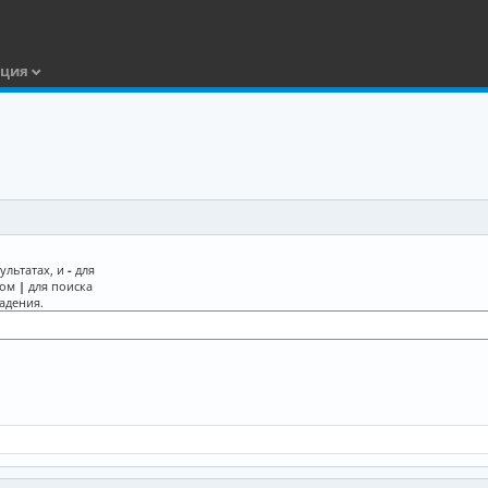
ация
ультатах, и
-
для
лом
|
для поиска
адения.