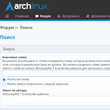
Главная
Форум
Загрузки
Документ
с
Форум
Поиск
ы
Поиск
л
к
Запрос
и
Ключевые слова:
Вы можете использовать
+
, чтобы определить слова, которые должны быть в рез
слов, которых в результатах быть не должно. Вы можете разделить слова симво
любого слова из списка. Используйте
*
в качестве шаблона для частичного совп
Искать все слова
Искать любое слово/поиск с языком запросов
Поиск по автору:
Используйте * в качестве шаблона.