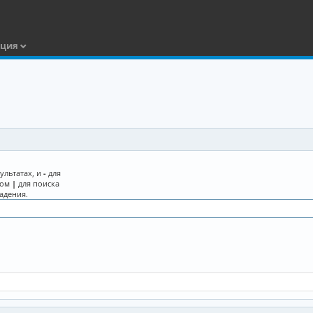
ация
ультатах, и
-
для
лом
|
для поиска
адения.