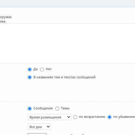
форумах
иже.
Да
Нет
В названиях тем и текстах сообщений
Сообщения
Темы
по возрастанию
по убывани