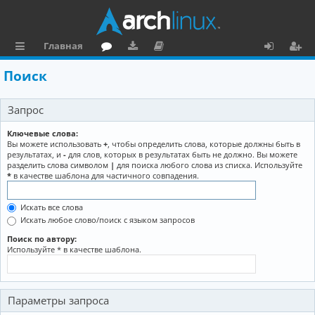
Главная
с
о
аг
о
х
ег
Поиск
ы
ру
ру
ку
о
и
Запрос
л
м
зк
м
д
ст
к
и
е
р
Ключевые слова:
Вы можете использовать
+
, чтобы определить слова, которые должны быть в
и
н
а
результатах, и
-
для слов, которых в результатах быть не должно. Вы можете
разделить слова символом
|
для поиска любого слова из списка. Используйте
та
ц
*
в качестве шаблона для частичного совпадения.
ц
и
Искать все слова
и
я
Искать любое слово/поиск с языком запросов
я
Поиск по автору:
Используйте * в качестве шаблона.
Параметры запроса