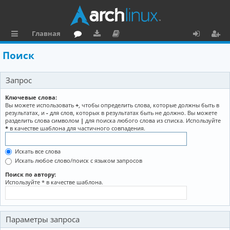
Главная
с
о
аг
о
х
ег
Поиск
ы
ру
ру
ку
о
и
Запрос
л
м
зк
м
д
ст
к
и
е
р
Ключевые слова:
Вы можете использовать
+
, чтобы определить слова, которые должны быть в
и
н
а
результатах, и
-
для слов, которых в результатах быть не должно. Вы можете
разделить слова символом
|
для поиска любого слова из списка. Используйте
та
ц
*
в качестве шаблона для частичного совпадения.
ц
и
Искать все слова
и
я
Искать любое слово/поиск с языком запросов
я
Поиск по автору:
Используйте * в качестве шаблона.
Параметры запроса