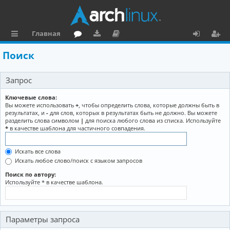
Главная
с
о
аг
о
х
ег
Поиск
ы
ру
ру
ку
о
и
Запрос
л
м
зк
м
д
ст
к
и
е
р
Ключевые слова:
Вы можете использовать
+
, чтобы определить слова, которые должны быть в
и
н
а
результатах, и
-
для слов, которых в результатах быть не должно. Вы можете
разделить слова символом
|
для поиска любого слова из списка. Используйте
та
ц
*
в качестве шаблона для частичного совпадения.
ц
и
Искать все слова
и
я
Искать любое слово/поиск с языком запросов
я
Поиск по автору:
Используйте * в качестве шаблона.
Параметры запроса