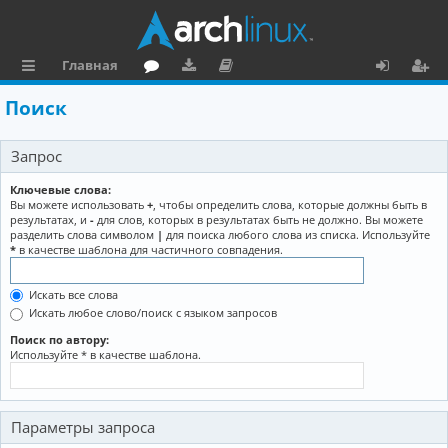
Главная
с
о
аг
о
х
ег
Поиск
ы
ру
ру
ку
о
и
Запрос
л
м
зк
м
д
ст
к
и
е
р
Ключевые слова:
Вы можете использовать
+
, чтобы определить слова, которые должны быть в
и
н
а
результатах, и
-
для слов, которых в результатах быть не должно. Вы можете
разделить слова символом
|
для поиска любого слова из списка. Используйте
та
ц
*
в качестве шаблона для частичного совпадения.
ц
и
Искать все слова
и
я
Искать любое слово/поиск с языком запросов
я
Поиск по автору:
Используйте * в качестве шаблона.
Параметры запроса