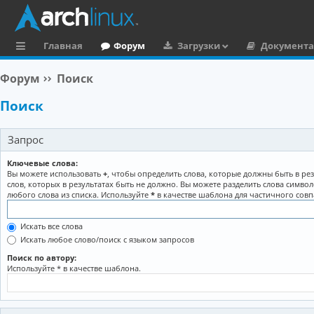
Главная
Форум
Загрузки
Документ
с
Форум
Поиск
ы
Поиск
л
к
Запрос
и
Ключевые слова:
Вы можете использовать
+
, чтобы определить слова, которые должны быть в рез
слов, которых в результатах быть не должно. Вы можете разделить слова симво
любого слова из списка. Используйте
*
в качестве шаблона для частичного совп
Искать все слова
Искать любое слово/поиск с языком запросов
Поиск по автору:
Используйте * в качестве шаблона.