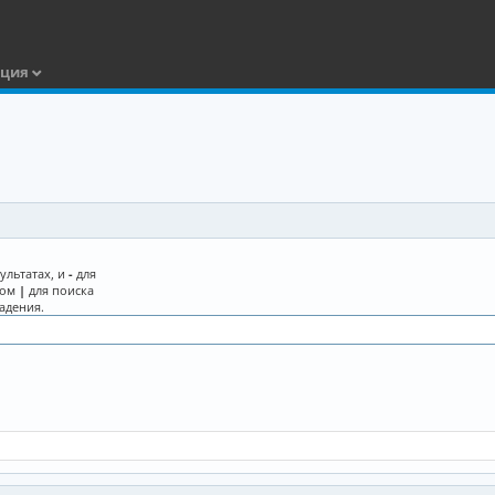
ация
ультатах, и
-
для
лом
|
для поиска
адения.