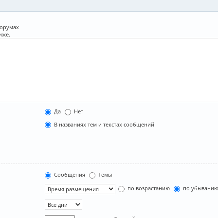
форумах
иже.
Да
Нет
В названиях тем и текстах сообщений
Сообщения
Темы
по возрастанию
по убывани