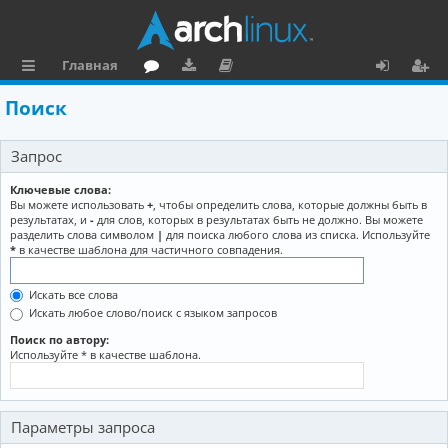
Главная
с
о
аг
о
х
ег
Поиск
ы
ру
ру
ку
о
и
Запрос
л
м
зк
м
д
ст
к
и
е
р
Ключевые слова:
Вы можете использовать
+
, чтобы определить слова, которые должны быть в
и
н
а
результатах, и
-
для слов, которых в результатах быть не должно. Вы можете
разделить слова символом
|
для поиска любого слова из списка. Используйте
та
ц
*
в качестве шаблона для частичного совпадения.
ц
и
Искать все слова
и
я
Искать любое слово/поиск с языком запросов
я
Поиск по автору:
Используйте * в качестве шаблона.
Параметры запроса