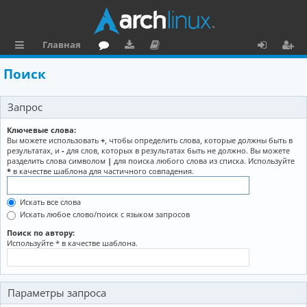
Главная
с
о
аг
о
х
ег
Поиск
ы
ру
ру
ку
о
и
Запрос
л
м
зк
м
д
ст
к
и
е
р
Ключевые слова:
Вы можете использовать
+
, чтобы определить слова, которые должны быть в
и
н
а
результатах, и
-
для слов, которых в результатах быть не должно. Вы можете
разделить слова символом
|
для поиска любого слова из списка. Используйте
та
ц
*
в качестве шаблона для частичного совпадения.
ц
и
Искать все слова
и
я
Искать любое слово/поиск с языком запросов
я
Поиск по автору:
Используйте * в качестве шаблона.
Параметры запроса