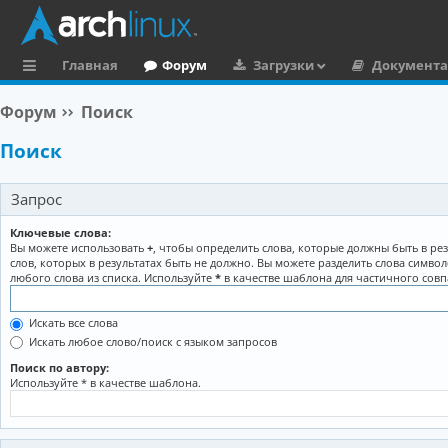
Главная
Форум
Загрузки
Документ
с
Форум
Поиск
ы
Поиск
л
к
Запрос
и
Ключевые слова:
Вы можете использовать
+
, чтобы определить слова, которые должны быть в рез
слов, которых в результатах быть не должно. Вы можете разделить слова симво
любого слова из списка. Используйте
*
в качестве шаблона для частичного совп
Искать все слова
Искать любое слово/поиск с языком запросов
Поиск по автору:
Используйте * в качестве шаблона.