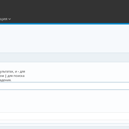
ация
ультатах, и
-
для
лом
|
для поиска
адения.