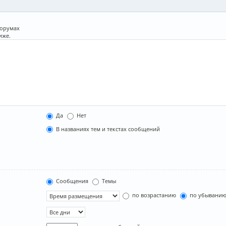
форумах
иже.
Да
Нет
В названиях тем и текстах сообщений
Сообщения
Темы
по возрастанию
по убывани