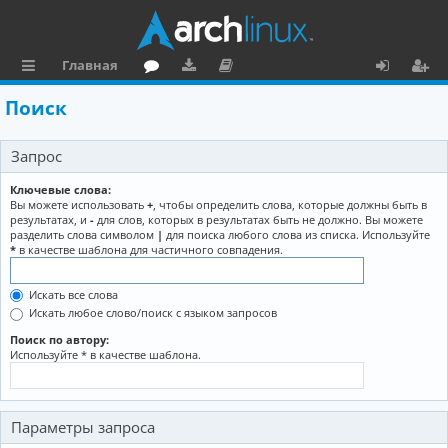
Главная
с
о
аг
о
х
ег
Поиск
ы
ру
ру
ку
о
и
Запрос
л
м
зк
м
д
ст
к
и
е
р
Ключевые слова:
Вы можете использовать
+
, чтобы определить слова, которые должны быть в
и
н
а
результатах, и
-
для слов, которых в результатах быть не должно. Вы можете
разделить слова символом
|
для поиска любого слова из списка. Используйте
та
ц
*
в качестве шаблона для частичного совпадения.
ц
и
Искать все слова
и
я
Искать любое слово/поиск с языком запросов
я
Поиск по автору:
Используйте * в качестве шаблона.
Параметры запроса