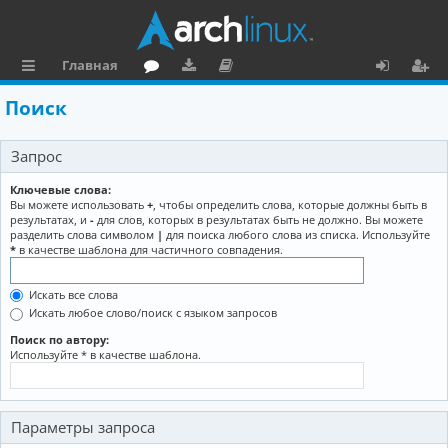
Главная
с
о
аг
о
х
ег
Поиск
ы
ру
ру
ку
о
и
Запрос
л
м
зк
м
д
ст
к
и
е
р
Ключевые слова:
Вы можете использовать
+
, чтобы определить слова, которые должны быть в
и
н
а
результатах, и
-
для слов, которых в результатах быть не должно. Вы можете
разделить слова символом
|
для поиска любого слова из списка. Используйте
та
ц
*
в качестве шаблона для частичного совпадения.
ц
и
Искать все слова
и
я
Искать любое слово/поиск с языком запросов
я
Поиск по автору:
Используйте * в качестве шаблона.
Параметры запроса