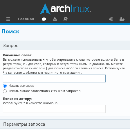
Главная
с
о
аг
о
х
ег
Поиск
ы
ру
ру
ку
о
и
Запрос
л
м
зк
м
д
ст
к
и
е
р
Ключевые слова:
Вы можете использовать
+
, чтобы определить слова, которые должны быть в
и
н
а
результатах, и
-
для слов, которых в результатах быть не должно. Вы можете
разделить слова символом
|
для поиска любого слова из списка. Используйте
та
ц
*
в качестве шаблона для частичного совпадения.
ц
и
Искать все слова
и
я
Искать любое слово/поиск с языком запросов
я
Поиск по автору:
Используйте * в качестве шаблона.
Параметры запроса