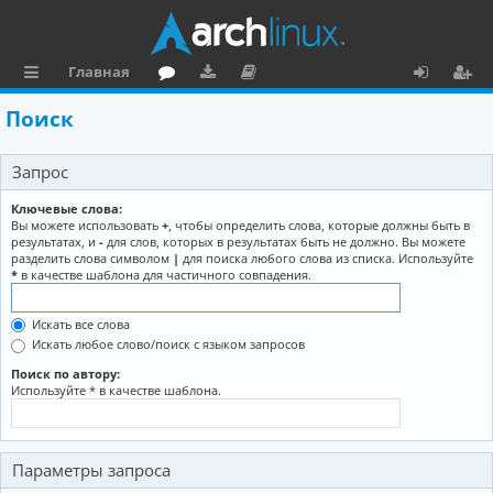
Главная
с
о
аг
о
х
ег
Поиск
ы
ру
ру
ку
о
и
Запрос
л
м
зк
м
д
ст
к
и
е
р
Ключевые слова:
Вы можете использовать
+
, чтобы определить слова, которые должны быть в
и
н
а
результатах, и
-
для слов, которых в результатах быть не должно. Вы можете
разделить слова символом
|
для поиска любого слова из списка. Используйте
та
ц
*
в качестве шаблона для частичного совпадения.
ц
и
Искать все слова
и
я
Искать любое слово/поиск с языком запросов
я
Поиск по автору:
Используйте * в качестве шаблона.
Параметры запроса