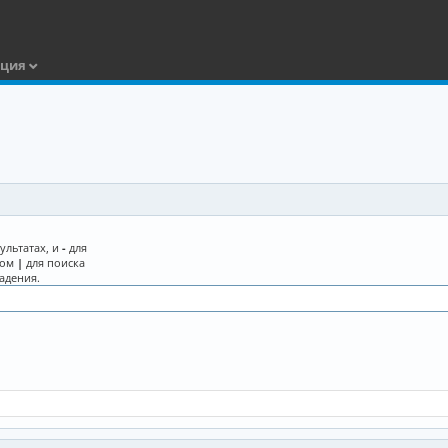
ация
ультатах, и
-
для
лом
|
для поиска
адения.