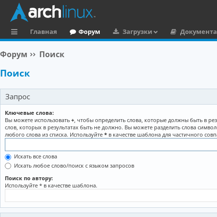
Главная
Форум
Загрузки
Документ
с
Форум
Поиск
ы
Поиск
л
к
Запрос
и
Ключевые слова:
Вы можете использовать
+
, чтобы определить слова, которые должны быть в рез
слов, которых в результатах быть не должно. Вы можете разделить слова симво
любого слова из списка. Используйте
*
в качестве шаблона для частичного совп
Искать все слова
Искать любое слово/поиск с языком запросов
Поиск по автору:
Используйте * в качестве шаблона.