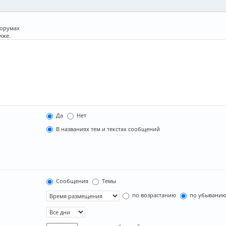
форумах
иже.
Да
Нет
В названиях тем и текстах сообщений
Сообщения
Темы
по возрастанию
по убывани