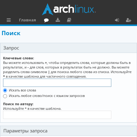
Главная
с
о
аг
о
х
ег
Поиск
ы
ру
ру
ку
о
и
Запрос
л
м
зк
м
д
ст
к
и
е
р
Ключевые слова:
Вы можете использовать
+
, чтобы определить слова, которые должны быть в
и
н
а
результатах, и
-
для слов, которых в результатах быть не должно. Вы можете
разделить слова символом
|
для поиска любого слова из списка. Используйте
та
ц
*
в качестве шаблона для частичного совпадения.
ц
и
Искать все слова
и
я
Искать любое слово/поиск с языком запросов
я
Поиск по автору:
Используйте * в качестве шаблона.
Параметры запроса