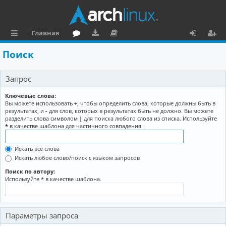
Главная
с
о
аг
о
х
ег
Поиск
ы
ру
ру
ку
о
и
Запрос
л
м
зк
м
д
ст
к
и
е
р
Ключевые слова:
Вы можете использовать
+
, чтобы определить слова, которые должны быть в
и
н
а
результатах, и
-
для слов, которых в результатах быть не должно. Вы можете
разделить слова символом
|
для поиска любого слова из списка. Используйте
та
ц
*
в качестве шаблона для частичного совпадения.
ц
и
Искать все слова
и
я
Искать любое слово/поиск с языком запросов
я
Поиск по автору:
Используйте * в качестве шаблона.
Параметры запроса