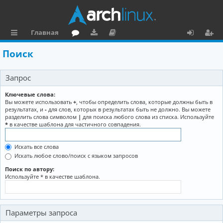
Главная
с
о
аг
о
х
ег
Поиск
ы
ру
ру
ку
о
и
Запрос
л
м
зк
м
д
ст
к
и
е
р
Ключевые слова:
Вы можете использовать
+
, чтобы определить слова, которые должны быть в
и
н
а
результатах, и
-
для слов, которых в результатах быть не должно. Вы можете
разделить слова символом
|
для поиска любого слова из списка. Используйте
та
ц
*
в качестве шаблона для частичного совпадения.
ц
и
Искать все слова
и
я
Искать любое слово/поиск с языком запросов
я
Поиск по автору:
Используйте * в качестве шаблона.
Параметры запроса