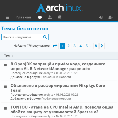
Главная
с
о
аг
о
х
ег
Темы без ответов
ы
ру
ру
ку
о
и
Поиск
л
м
зк
м
д
ст
Страница
1
из
8
2
3
4
5
8
Найдено 176 результатов
1
След.
…
к
и
е
р
Темы
и
н
а
В OpenJDK запрещён приём кода, созданного
та
ц
через AI. В NetworkManager разрешён
ц
и
Последнее сообщение
acolyte
«
08.08.2026 10:26
Добавлено в форуме
Глобальные новости
и
я
Объявлено о расформировании Nixpkgs Core
я
Team
Последнее сообщение
acolyte
«
08.08.2026 09:26
Добавлено в форуме
Глобальные новости
TONTOU - атака на CPU Intel и AMD, позволяющая
обойти защиту от уязвимостей Spectre v2
Последнее сообщение
acolyte
«
07.08.2026 10:20