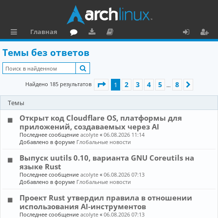
Главная
с
о
аг
о
х
ег
Темы без ответов
ы
ру
ру
ку
о
и
Поиск
л
м
зк
м
д
ст
Страница
1
из
8
2
3
4
5
8
Найдено 185 результатов
1
След.
…
к
и
е
р
Темы
и
н
а
Открыт код Cloudflare OS, платформы для
та
ц
приложений, создаваемых через AI
ц
и
Последнее сообщение
acolyte
«
06.08.2026 11:14
Добавлено в форуме
Глобальные новости
и
я
Выпуск uutils 0.10, варианта GNU Coreutils на
я
языке Rust
Последнее сообщение
acolyte
«
06.08.2026 07:13
Добавлено в форуме
Глобальные новости
Проект Rust утвердил правила в отношении
использования AI-инструментов
Последнее сообщение
acolyte
«
06.08.2026 07:13