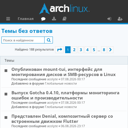
Главная
с
о
аг
о
х
ег
Темы без ответов
ы
ру
ру
ку
о
и
Поиск
л
м
зк
м
д
ст
Страница
1
из
8
2
3
4
5
8
Найдено 188 результатов
1
След.
…
к
и
е
р
Темы
и
н
а
Опубликован mount-tui, интерфейс для
та
ц
монтирования дисков и SMB-ресурсов в Linux
ц
и
Последнее сообщение
acolyte
«
07.08.2026 00:17
Добавлено в форуме
Глобальные новости
и
я
Выпуск Gotcha 0.4.10, платформы мониторинга
я
ошибок и производительности
Последнее сообщение
acolyte
«
07.08.2026 00:17
Добавлено в форуме
Глобальные новости
Представлен Denial, композитный сервер со
встроенным движком Flutter
Последнее сообщение
acolyte
«
06.08.2026 23:17