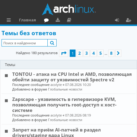
Главная
с
о
аг
о
х
ег
Темы без ответов
ы
ру
ру
ку
о
и
Поиск
л
м
зк
м
д
ст
Страница
1
из
8
2
3
4
5
8
Найдено 180 результатов
1
След.
…
к
и
е
р
Темы
и
н
а
TONTOU - атака на CPU Intel и AMD, позволяющая
та
ц
обойти защиту от уязвимостей Spectre v2
ц
и
Последнее сообщение
acolyte
«
07.08.2026 10:20
Добавлено в форуме
Глобальные новости
и
я
Zapscape - уязвимость в гипервизоре KVM,
я
позволяющая получить root-доступ к хост-
системе
Последнее сообщение
acolyte
«
07.08.2026 08:19
Добавлено в форуме
Глобальные новости
Запрет на приём AI-патчей в раздел
drivers/staging ядра Linux