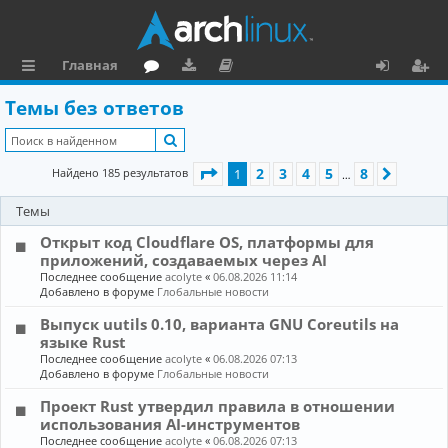
Главная
с
о
аг
о
х
ег
Темы без ответов
ы
ру
ру
ку
о
и
Поиск
л
м
зк
м
д
ст
Страница
1
из
8
2
3
4
5
8
Найдено 185 результатов
1
След.
…
к
и
е
р
Темы
и
н
а
Открыт код Cloudflare OS, платформы для
та
ц
приложений, создаваемых через AI
ц
и
Последнее сообщение
acolyte
«
06.08.2026 11:14
Добавлено в форуме
Глобальные новости
и
я
Выпуск uutils 0.10, варианта GNU Coreutils на
я
языке Rust
Последнее сообщение
acolyte
«
06.08.2026 07:13
Добавлено в форуме
Глобальные новости
Проект Rust утвердил правила в отношении
использования AI-инструментов
Последнее сообщение
acolyte
«
06.08.2026 07:13