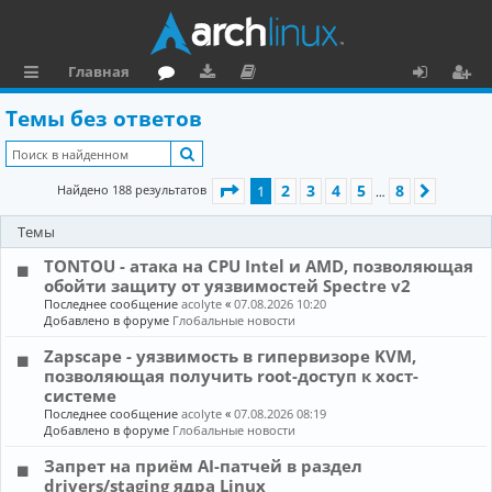
Главная
с
о
аг
о
х
ег
Темы без ответов
ы
ру
ру
ку
о
и
Поиск
л
м
зк
м
д
ст
Страница
1
из
8
2
3
4
5
8
Найдено 188 результатов
1
След.
…
к
и
е
р
Темы
и
н
а
TONTOU - атака на CPU Intel и AMD, позволяющая
та
ц
обойти защиту от уязвимостей Spectre v2
ц
и
Последнее сообщение
acolyte
«
07.08.2026 10:20
Добавлено в форуме
Глобальные новости
и
я
Zapscape - уязвимость в гипервизоре KVM,
я
позволяющая получить root-доступ к хост-
системе
Последнее сообщение
acolyte
«
07.08.2026 08:19
Добавлено в форуме
Глобальные новости
Запрет на приём AI-патчей в раздел
drivers/staging ядра Linux