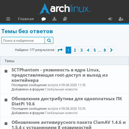
Главная
с
о
аг
о
х
ег
Темы без ответов
ы
ру
ру
ку
о
и
Поиск
л
м
зк
м
д
ст
Страница
1
из
8
2
3
4
5
8
Найдено 177 результатов
1
След.
…
к
и
е
р
Темы
и
н
а
SCTPhantom - уязвимость в ядре Linux,
та
ц
предоставляющая root-доступ и выход из
ц
и
контейнера
Последнее сообщение
acolyte
«
09.08.2026 11:35
и
я
Добавлено в форуме
Глобальные новости
я
Обновление дистрибутива для одноплатных ПК
DietPi 10.6
Последнее сообщение
acolyte
«
09.08.2026 10:35
Добавлено в форуме
Глобальные новости
Обновление антивирусного пакета ClamAV 1.4.6 и
1.5.4 с устранением 8 уязвимостей