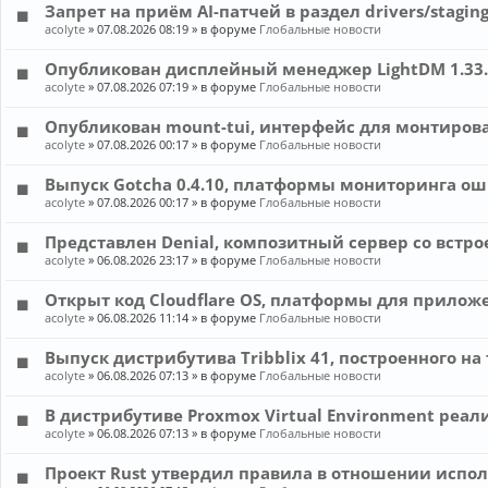
Запрет на приём AI-патчей в раздел drivers/staging
acolyte
»
07.08.2026 08:19
» в форуме
Глобальные новости
Опубликован дисплейный менеджер LightDM 1.33.
acolyte
»
07.08.2026 07:19
» в форуме
Глобальные новости
Опубликован mount-tui, интерфейс для монтирова
acolyte
»
07.08.2026 00:17
» в форуме
Глобальные новости
Выпуск Gotcha 0.4.10, платформы мониторинга о
acolyte
»
07.08.2026 00:17
» в форуме
Глобальные новости
Представлен Denial, композитный сервер со встр
acolyte
»
06.08.2026 23:17
» в форуме
Глобальные новости
Открыт код Cloudflare OS, платформы для прилож
acolyte
»
06.08.2026 11:14
» в форуме
Глобальные новости
Выпуск дистрибутива Tribblix 41, построенного на 
acolyte
»
06.08.2026 07:13
» в форуме
Глобальные новости
В дистрибутиве Proxmox Virtual Environment реа
acolyte
»
06.08.2026 07:13
» в форуме
Глобальные новости
Проект Rust утвердил правила в отношении испол