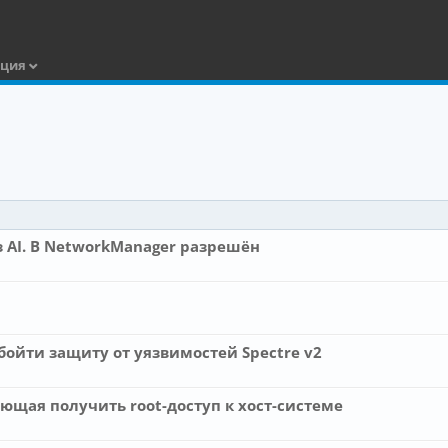
ация
з AI. В NetworkManager разрешён
бойти защиту от уязвимостей Spectre v2
яющая получить root-доступ к хост-системе