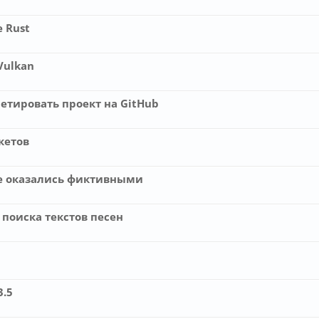
е Rust
Vulkan
етировать проект на GitHub
кетов
ite оказались фиктивными
я поиска текстов песен
.5