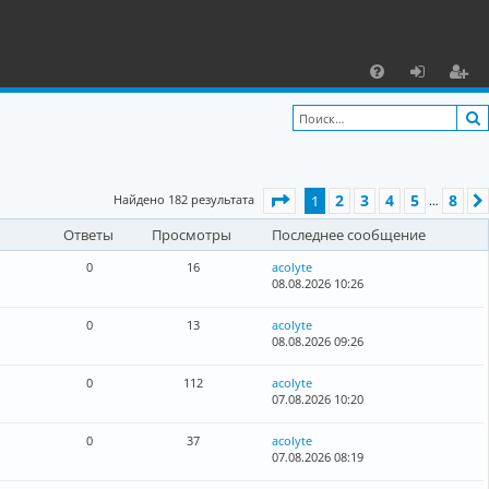
С
F
х
ег
A
о
и
Q
д
ст
Страница
1
из
8
2
3
4
5
8
Найдено 182 результата
1
р
…
Ответы
Просмотры
Последнее сообщение
а
ц
0
16
acolyte
08.08.2026 10:26
и
0
13
acolyte
я
08.08.2026 09:26
0
112
acolyte
07.08.2026 10:20
0
37
acolyte
07.08.2026 08:19