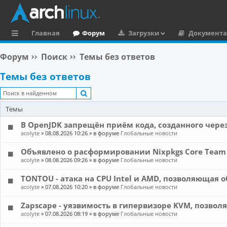
Главная
Форум
Загрузки
Документ
с
Форум
Поиск
Темы без ответов
ы
Темы без ответов
л
Поиск
к
Темы
и
В OpenJDK запрещён приём кода, созданного чере
acolyte
»
08.08.2026 10:26
» в форуме
Глобальные новости
Объявлено о расформировании Nixpkgs Core Team
acolyte
»
08.08.2026 09:26
» в форуме
Глобальные новости
TONTOU - атака на CPU Intel и AMD, позволяющая о
acolyte
»
07.08.2026 10:20
» в форуме
Глобальные новости
Zapscape - уязвимость в гипервизоре KVM, позвол
acolyte
»
07.08.2026 08:19
» в форуме
Глобальные новости