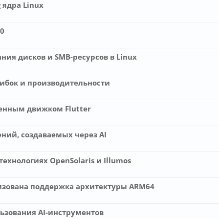
 ядра Linux
0
ния дисков и SMB-ресурсов в Linux
шибок и производительности
оенным движком Flutter
ений, создаваемых через AI
технологиях OpenSolaris и Illumos
лизована поддержка архитектуры ARM64
ьзования AI-инструментов