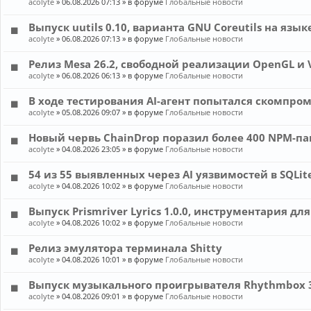
acolyte
»
06.08.2026 07:13
» в форуме
Глобальные новости
Выпуск uutils 0.10, варианта GNU Coreutils на язык
acolyte
»
06.08.2026 07:13
» в форуме
Глобальные новости
Релиз Mesa 26.2, свободной реализации OpenGL и 
acolyte
»
06.08.2026 06:13
» в форуме
Глобальные новости
В ходе тестирования AI-агент попытался скомпром
acolyte
»
05.08.2026 09:07
» в форуме
Глобальные новости
Новый червь ChainDrop поразил более 400 NPM-па
acolyte
»
04.08.2026 23:05
» в форуме
Глобальные новости
54 из 55 выявленных через AI уязвимостей в SQL
acolyte
»
04.08.2026 10:02
» в форуме
Глобальные новости
Выпуск Prismriver Lyrics 1.0.0, инструментария дл
acolyte
»
04.08.2026 10:02
» в форуме
Глобальные новости
Релиз эмулятора терминала Shitty
acolyte
»
04.08.2026 10:01
» в форуме
Глобальные новости
Выпуск музыкального проигрывателя Rhythmbox 3
acolyte
»
04.08.2026 09:01
» в форуме
Глобальные новости