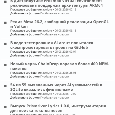
В дистрибутиве Proxmox Virtual Environment
реализована поддержка архитектуры ARM64
Последнее сообщение
acolyte
«
06.08.2026 07:13
Добавлено в форуме
Глобальные новости
Релиз Mesa 26.2, свободной реализации OpenGL
и Vulkan
Последнее сообщение
acolyte
«
06.08.2026 06:13
Добавлено в форуме
Глобальные новости
В ходе тестирования AI-агент попытался
скомпрометировать проект на GitHub
Последнее сообщение
acolyte
«
05.08.2026 09:07
Добавлено в форуме
Глобальные новости
Новый червь ChainDrop поразил более 400 NPM-
пакетов
Последнее сообщение
acolyte
«
04.08.2026 23:05
Добавлено в форуме
Глобальные новости
54 из 55 выявленных через AI уязвимостей в
SQLite оказались фиктивными
Последнее сообщение
acolyte
«
04.08.2026 10:02
Добавлено в форуме
Глобальные новости
Выпуск Prismriver Lyrics 1.0.0, инструментария
для поиска текстов песен
Последнее сообщение
acolyte
«
04.08.2026 10:02