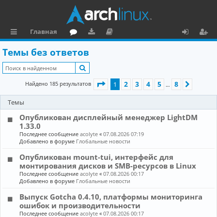
Главная
с
о
аг
о
х
ег
Темы без ответов
ы
ру
ру
ку
о
и
Поиск
л
м
зк
м
д
ст
Страница
1
из
8
2
3
4
5
8
Найдено 185 результатов
1
След.
…
к
и
е
р
Темы
и
н
а
Опубликован дисплейный менеджер LightDM
та
ц
1.33.0
ц
и
Последнее сообщение
acolyte
«
07.08.2026 07:19
Добавлено в форуме
Глобальные новости
и
я
Опубликован mount-tui, интерфейс для
я
монтирования дисков и SMB-ресурсов в Linux
Последнее сообщение
acolyte
«
07.08.2026 00:17
Добавлено в форуме
Глобальные новости
Выпуск Gotcha 0.4.10, платформы мониторинга
ошибок и производительности
Последнее сообщение
acolyte
«
07.08.2026 00:17