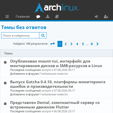
Главная
с
о
аг
о
х
ег
Темы без ответов
ы
ру
ру
ку
о
и
Поиск
л
м
зк
м
д
ст
Страница
1
из
8
2
3
4
5
8
Найдено 188 результатов
1
След.
…
к
и
е
р
Темы
и
н
а
Опубликован mount-tui, интерфейс для
та
ц
монтирования дисков и SMB-ресурсов в Linux
ц
и
Последнее сообщение
acolyte
«
07.08.2026 00:17
Добавлено в форуме
Глобальные новости
и
я
Выпуск Gotcha 0.4.10, платформы мониторинга
я
ошибок и производительности
Последнее сообщение
acolyte
«
07.08.2026 00:17
Добавлено в форуме
Глобальные новости
Представлен Denial, композитный сервер со
встроенным движком Flutter
Последнее сообщение
acolyte
«
06.08.2026 23:17