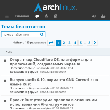
Главная
с
о
аг
о
х
ег
Темы без ответов
ы
ру
ру
ку
о
и
Поиск
л
м
зк
м
д
ст
Страница
1
из
8
2
3
4
5
8
Найдено 185 результатов
1
След.
…
к
и
е
р
Темы
и
н
а
Открыт код Cloudflare OS, платформы для
та
ц
приложений, создаваемых через AI
ц
и
Последнее сообщение
acolyte
«
06.08.2026 11:14
Добавлено в форуме
Глобальные новости
и
я
Выпуск uutils 0.10, варианта GNU Coreutils на
я
языке Rust
Последнее сообщение
acolyte
«
06.08.2026 07:13
Добавлено в форуме
Глобальные новости
Проект Rust утвердил правила в отношении
использования AI-инструментов
Последнее сообщение
acolyte
«
06.08.2026 07:13