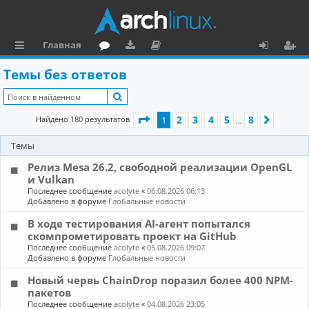
Главная
с
о
аг
о
х
ег
Темы без ответов
ы
ру
ру
ку
о
и
Поиск
л
м
зк
м
д
ст
Страница
1
из
8
2
3
4
5
8
Найдено 180 результатов
1
След.
…
к
и
е
р
Темы
и
н
а
Релиз Mesa 26.2, свободной реализации OpenGL
та
ц
и Vulkan
ц
и
Последнее сообщение
acolyte
«
06.08.2026 06:13
Добавлено в форуме
Глобальные новости
и
я
В ходе тестирования AI-агент попытался
я
скомпрометировать проект на GitHub
Последнее сообщение
acolyte
«
05.08.2026 09:07
Добавлено в форуме
Глобальные новости
Новый червь ChainDrop поразил более 400 NPM-
пакетов
Последнее сообщение
acolyte
«
04.08.2026 23:05