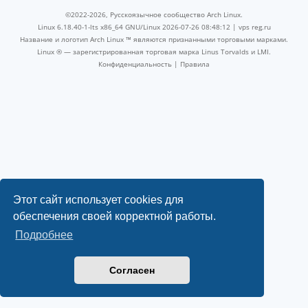
©2022-2026, Русскоязычное сообщество Arch Linux.
Linux 6.18.40-1-lts x86_64 GNU/Linux 2026-07-26 08:48:12 |
vps reg.ru
Название и логотип Arch Linux ™ являются признанными торговыми марками.
Linux ® — зарегистрированная торговая марка Linus Torvalds и LMI.
Конфиденциальность
|
Правила
Этот сайт использует cookies для
обеспечения своей корректной работы.
Подробнее
Согласен