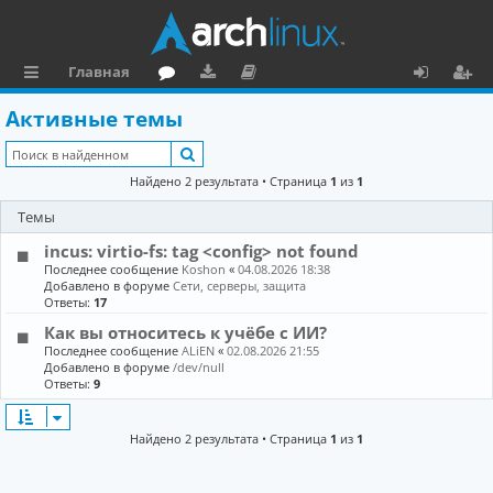
Главная
с
о
аг
о
х
ег
Активные темы
ы
ру
ру
ку
о
и
Поиск
л
м
зк
м
д
ст
Найдено 2 результата • Страница
1
из
1
к
и
е
р
Темы
и
н
а
incus: virtio-fs: tag <config> not found
та
ц
Последнее сообщение
Koshon
«
04.08.2026 18:38
Добавлено в форуме
Сети, серверы, защита
ц
и
Ответы:
17
Как вы относитесь к учёбе с ИИ?
и
я
Последнее сообщение
ALiEN
«
02.08.2026 21:55
я
Добавлено в форуме
/dev/null
Ответы:
9
Найдено 2 результата • Страница
1
из
1