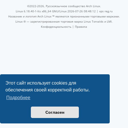
©2022-2026, Русскоязычное сообщество Arch Linux.
Linux 6.18.40-1-lts x86_64 GNU/Linux 2026-07-26 08:48:12 |
vps reg.ru
Название и логотип Arch Linux ™ являются признанными торговыми марками.
Linux ® — зарегистрированная торговая марка Linus Torvalds и LMI.
Конфиденциальность
|
Правила
Этот сайт использует cookies для
обеспечения своей корректной работы.
Подробнее
Согласен