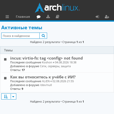
Главная
с
о
аг
о
х
ег
Активные темы
ы
ру
ру
ку
о
и
Поиск
л
м
зк
м
д
ст
Найдено 2 результата • Страница
1
из
1
к
и
е
р
Темы
и
н
а
incus: virtio-fs: tag <config> not found
та
ц
Последнее сообщение
Koshon
«
04.08.2026 18:38
Добавлено в форуме
Сети, серверы, защита
ц
и
Ответы:
17
Как вы относитесь к учёбе с ИИ?
и
я
Последнее сообщение
ALiEN
«
02.08.2026 21:55
я
Добавлено в форуме
/dev/null
Ответы:
9
Найдено 2 результата • Страница
1
из
1