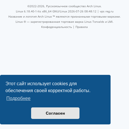
©2022-2026, Русскоязычное сообщество Arch Linux.
Linux 6.18.40-1-lts x86_64 GNU/Linux 2026-07-26 08:48:12 |
vps reg.ru
Название и логотип Arch Linux ™ являются признанными торговыми марками.
Linux ® — зарегистрированная торговая марка Linus Torvalds и LMI.
Конфиденциальность
|
Правила
Этот сайт использует cookies для
обеспечения своей корректной работы.
Подробнее
Согласен