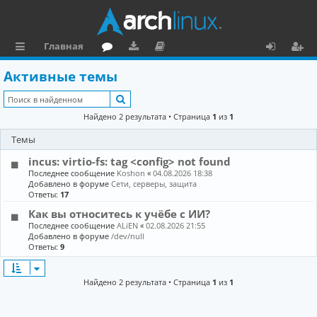
Главная
с
о
аг
о
х
ег
Активные темы
ы
ру
ру
ку
о
и
Поиск
л
м
зк
м
д
ст
Найдено 2 результата • Страница
1
из
1
к
и
е
р
Темы
и
н
а
incus: virtio-fs: tag <config> not found
та
ц
Последнее сообщение
Koshon
«
04.08.2026 18:38
Добавлено в форуме
Сети, серверы, защита
ц
и
Ответы:
17
Как вы относитесь к учёбе с ИИ?
и
я
Последнее сообщение
ALiEN
«
02.08.2026 21:55
я
Добавлено в форуме
/dev/null
Ответы:
9
Найдено 2 результата • Страница
1
из
1