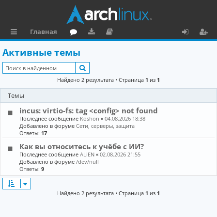
Главная
с
о
аг
о
х
ег
Активные темы
ы
ру
ру
ку
о
и
Поиск
л
м
зк
м
д
ст
Найдено 2 результата • Страница
1
из
1
к
и
е
р
Темы
и
н
а
incus: virtio-fs: tag <config> not found
та
ц
Последнее сообщение
Koshon
«
04.08.2026 18:38
Добавлено в форуме
Сети, серверы, защита
ц
и
Ответы:
17
Как вы относитесь к учёбе с ИИ?
и
я
Последнее сообщение
ALiEN
«
02.08.2026 21:55
я
Добавлено в форуме
/dev/null
Ответы:
9
Найдено 2 результата • Страница
1
из
1