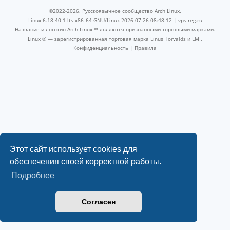
©2022-2026, Русскоязычное сообщество Arch Linux.
Linux 6.18.40-1-lts x86_64 GNU/Linux 2026-07-26 08:48:12 |
vps reg.ru
Название и логотип Arch Linux ™ являются признанными торговыми марками.
Linux ® — зарегистрированная торговая марка Linus Torvalds и LMI.
Конфиденциальность
|
Правила
Этот сайт использует cookies для
обеспечения своей корректной работы.
Подробнее
Согласен