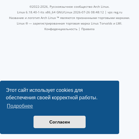
©2022-2026, Русскоязычное сообщество Arch Linux.
Linux 6.18.40-1-lts x86_64 GNU/Linux 2026-07-26 08:48:12 |
vps reg.ru
Название и логотип Arch Linux ™ являются признанными торговыми марками.
Linux ® — зарегистрированная торговая марка Linus Torvalds и LMI.
Конфиденциальность
|
Правила
Этот сайт использует cookies для
обеспечения своей корректной работы.
Подробнее
Согласен