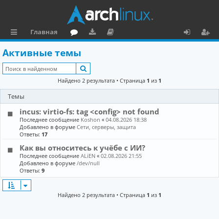
Главная
с
о
аг
о
х
ег
Активные темы
ы
ру
ру
ку
о
и
Поиск
л
м
зк
м
д
ст
Найдено 2 результата • Страница
1
из
1
к
и
е
р
Темы
и
н
а
incus: virtio-fs: tag <config> not found
та
ц
Последнее сообщение
Koshon
«
04.08.2026 18:38
Добавлено в форуме
Сети, серверы, защита
ц
и
Ответы:
17
Как вы относитесь к учёбе с ИИ?
и
я
Последнее сообщение
ALiEN
«
02.08.2026 21:55
я
Добавлено в форуме
/dev/null
Ответы:
9
Найдено 2 результата • Страница
1
из
1