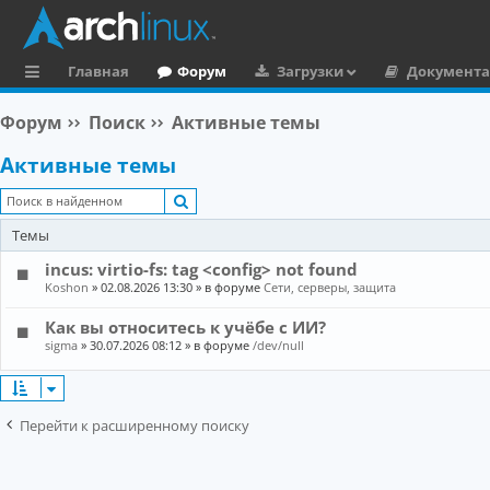
Главная
Форум
Загрузки
Документ
с
Форум
Поиск
Активные темы
ы
Активные темы
л
Поиск
к
Темы
и
incus: virtio-fs: tag <config> not found
Koshon
»
02.08.2026 13:30
» в форуме
Сети, серверы, защита
Как вы относитесь к учёбе с ИИ?
sigma
»
30.07.2026 08:12
» в форуме
/dev/null
Перейти к расширенному поиску