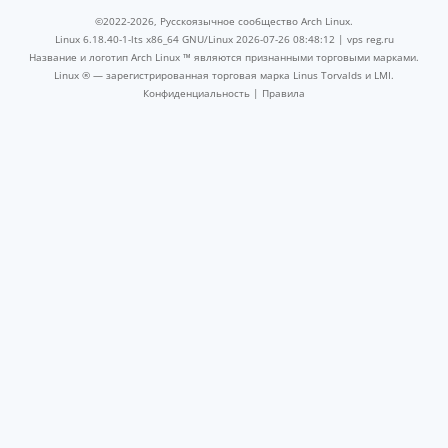
©2022-2026, Русскоязычное сообщество Arch Linux.
Linux 6.18.40-1-lts x86_64 GNU/Linux 2026-07-26 08:48:12 |
vps reg.ru
Название и логотип Arch Linux ™ являются признанными торговыми марками.
Linux ® — зарегистрированная торговая марка Linus Torvalds и LMI.
Конфиденциальность
|
Правила