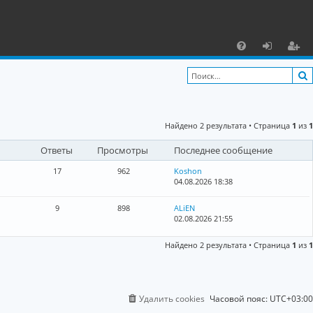
С
F
х
ег
A
о
и
Q
д
ст
Найдено 2 результата • Страница
1
из
1
р
Ответы
Просмотры
Последнее сообщение
а
ц
17
962
Koshon
04.08.2026 18:38
и
9
898
ALiEN
я
02.08.2026 21:55
Найдено 2 результата • Страница
1
из
1
Удалить cookies
Часовой пояс:
UTC+03:00