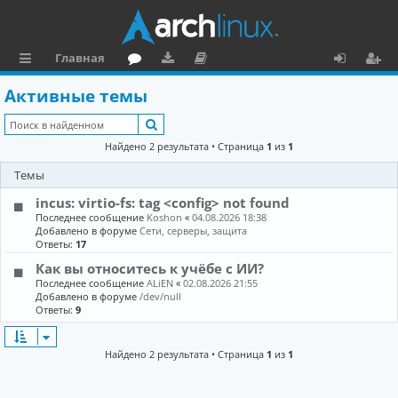
Главная
с
о
аг
о
х
ег
Активные темы
ы
ру
ру
ку
о
и
Поиск
л
м
зк
м
д
ст
Найдено 2 результата • Страница
1
из
1
к
и
е
р
Темы
и
н
а
incus: virtio-fs: tag <config> not found
та
ц
Последнее сообщение
Koshon
«
04.08.2026 18:38
Добавлено в форуме
Сети, серверы, защита
ц
и
Ответы:
17
Как вы относитесь к учёбе с ИИ?
и
я
Последнее сообщение
ALiEN
«
02.08.2026 21:55
я
Добавлено в форуме
/dev/null
Ответы:
9
Найдено 2 результата • Страница
1
из
1