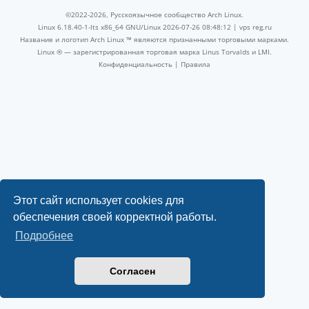
©2022-2026, Русскоязычное сообщество Arch Linux.
Linux 6.18.40-1-lts x86_64 GNU/Linux 2026-07-26 08:48:12 |
vps reg.ru
Название и логотип Arch Linux ™ являются признанными торговыми марками.
Linux ® — зарегистрированная торговая марка Linus Torvalds и LMI.
Конфиденциальность
|
Правила
Этот сайт использует cookies для
обеспечения своей корректной работы.
Подробнее
Согласен