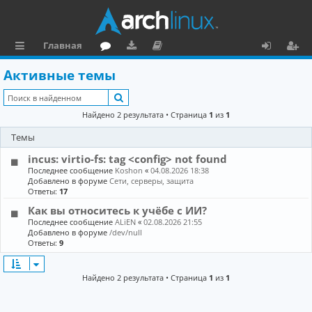
Главная
с
о
аг
о
х
ег
Активные темы
ы
ру
ру
ку
о
и
Поиск
л
м
зк
м
д
ст
Найдено 2 результата • Страница
1
из
1
к
и
е
р
Темы
и
н
а
incus: virtio-fs: tag <config> not found
та
ц
Последнее сообщение
Koshon
«
04.08.2026 18:38
Добавлено в форуме
Сети, серверы, защита
ц
и
Ответы:
17
Как вы относитесь к учёбе с ИИ?
и
я
Последнее сообщение
ALiEN
«
02.08.2026 21:55
я
Добавлено в форуме
/dev/null
Ответы:
9
Найдено 2 результата • Страница
1
из
1