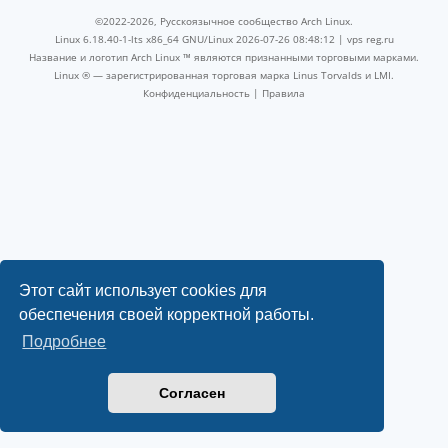
©2022-2026, Русскоязычное сообщество Arch Linux.
Linux 6.18.40-1-lts x86_64 GNU/Linux 2026-07-26 08:48:12 |
vps reg.ru
Название и логотип Arch Linux ™ являются признанными торговыми марками.
Linux ® — зарегистрированная торговая марка Linus Torvalds и LMI.
Конфиденциальность
|
Правила
Этот сайт использует cookies для
обеспечения своей корректной работы.
Подробнее
Согласен