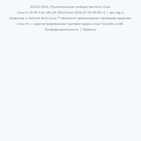
©2022-2026, Русскоязычное сообщество Arch Linux.
Linux 6.18.40-1-lts x86_64 GNU/Linux 2026-07-26 08:48:12 |
vps reg.ru
Название и логотип Arch Linux ™ являются признанными торговыми марками.
Linux ® — зарегистрированная торговая марка Linus Torvalds и LMI.
Конфиденциальность
|
Правила