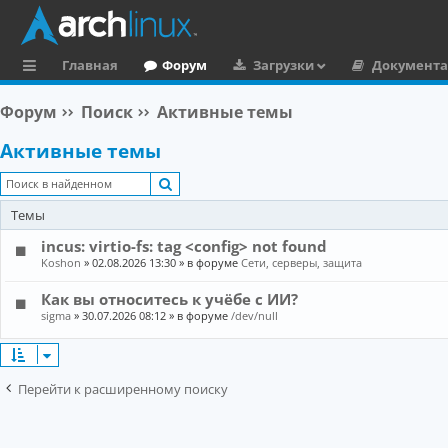
Главная
Форум
Загрузки
Документ
с
Форум
Поиск
Активные темы
ы
Активные темы
л
Поиск
к
Темы
и
incus: virtio-fs: tag <config> not found
Koshon
»
02.08.2026 13:30
» в форуме
Сети, серверы, защита
Как вы относитесь к учёбе с ИИ?
sigma
»
30.07.2026 08:12
» в форуме
/dev/null
Перейти к расширенному поиску