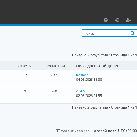
С
F
х
ег
A
о
и
Q
д
ст
Найдено 2 результата • Страница
1
из
1
р
Ответы
Просмотры
Последнее сообщение
а
ц
17
832
Koshon
04.08.2026 18:38
и
9
760
ALiEN
я
02.08.2026 21:55
Найдено 2 результата • Страница
1
из
1
Удалить cookies
Часовой пояс:
UTC+03:00