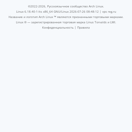
©2022-2026, Русскоязычное сообщество Arch Linux.
Linux 6.18.40-1-lts x86_64 GNU/Linux 2026-07-26 08:48:12 |
vps reg.ru
Название и логотип Arch Linux ™ являются признанными торговыми марками.
Linux ® — зарегистрированная торговая марка Linus Torvalds и LMI.
Конфиденциальность
|
Правила