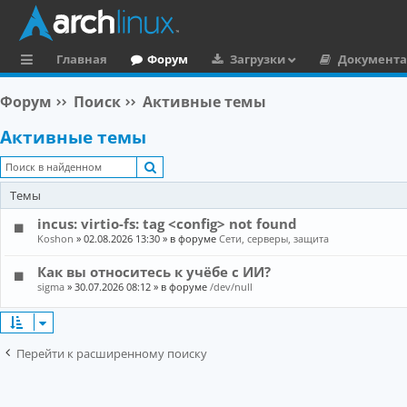
Главная
Форум
Загрузки
Документ
с
Форум
Поиск
Активные темы
ы
Активные темы
л
Поиск
к
Темы
и
incus: virtio-fs: tag <config> not found
Koshon
»
02.08.2026 13:30
» в форуме
Сети, серверы, защита
Как вы относитесь к учёбе с ИИ?
sigma
»
30.07.2026 08:12
» в форуме
/dev/null
Перейти к расширенному поиску