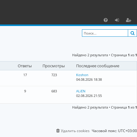
С
F
х
ег
A
о
и
Q
д
ст
Найдено 2 результата • Страница
1
из
1
р
Ответы
Просмотры
Последнее сообщение
а
ц
17
723
Koshon
04.08.2026 18:38
и
9
683
ALiEN
я
02.08.2026 21:55
Найдено 2 результата • Страница
1
из
1
Удалить cookies
Часовой пояс:
UTC+03:00