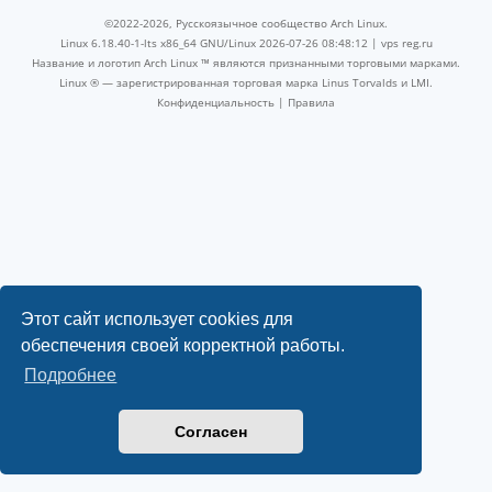
©2022-2026, Русскоязычное сообщество Arch Linux.
Linux 6.18.40-1-lts x86_64 GNU/Linux 2026-07-26 08:48:12 |
vps reg.ru
Название и логотип Arch Linux ™ являются признанными торговыми марками.
Linux ® — зарегистрированная торговая марка Linus Torvalds и LMI.
Конфиденциальность
|
Правила
Этот сайт использует cookies для
обеспечения своей корректной работы.
Подробнее
Согласен