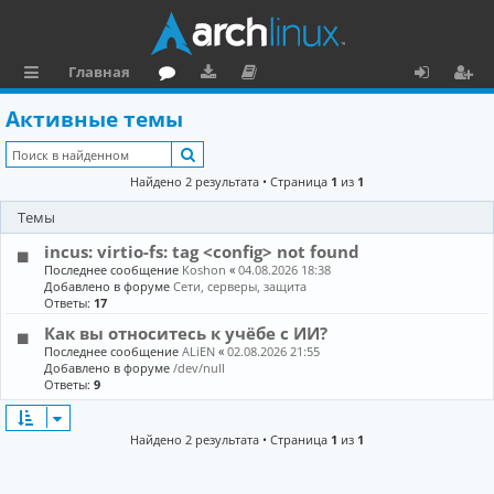
Главная
с
о
аг
о
х
ег
Активные темы
ы
ру
ру
ку
о
и
Поиск
л
м
зк
м
д
ст
Найдено 2 результата • Страница
1
из
1
к
и
е
р
Темы
и
н
а
incus: virtio-fs: tag <config> not found
та
ц
Последнее сообщение
Koshon
«
04.08.2026 18:38
Добавлено в форуме
Сети, серверы, защита
ц
и
Ответы:
17
Как вы относитесь к учёбе с ИИ?
и
я
Последнее сообщение
ALiEN
«
02.08.2026 21:55
я
Добавлено в форуме
/dev/null
Ответы:
9
Найдено 2 результата • Страница
1
из
1