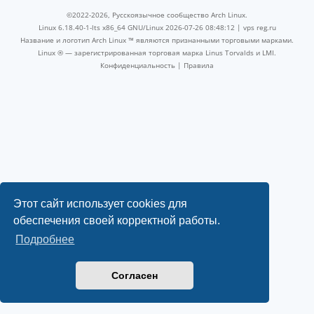
©2022-2026, Русскоязычное сообщество Arch Linux.
Linux 6.18.40-1-lts x86_64 GNU/Linux 2026-07-26 08:48:12 |
vps reg.ru
Название и логотип Arch Linux ™ являются признанными торговыми марками.
Linux ® — зарегистрированная торговая марка Linus Torvalds и LMI.
Конфиденциальность
|
Правила
Этот сайт использует cookies для
обеспечения своей корректной работы.
Подробнее
Согласен