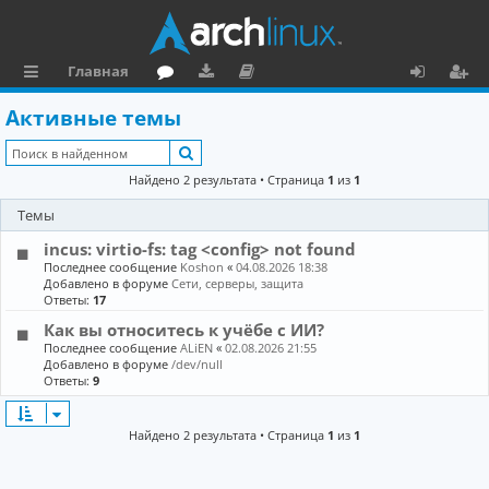
Главная
с
о
аг
о
х
ег
Активные темы
ы
ру
ру
ку
о
и
Поиск
л
м
зк
м
д
ст
Найдено 2 результата • Страница
1
из
1
к
и
е
р
Темы
и
н
а
incus: virtio-fs: tag <config> not found
та
ц
Последнее сообщение
Koshon
«
04.08.2026 18:38
Добавлено в форуме
Сети, серверы, защита
ц
и
Ответы:
17
Как вы относитесь к учёбе с ИИ?
и
я
Последнее сообщение
ALiEN
«
02.08.2026 21:55
я
Добавлено в форуме
/dev/null
Ответы:
9
Найдено 2 результата • Страница
1
из
1